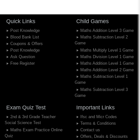
Quick Links
Child Games
Post Knowledge
Maths Addition Level 3 Game
Blood Bank List
Maths Subtraction Level 2
Game
Coupons & Offers
Post Knowledge
Maths Multiply Level 1 Game
Ask Question
Maths Division Level 1 Game
Free Register
Maths Addition Level 1 Game
Maths Addition Level 2 Game
Maths Subtraction Level 1
Game
Maths Subtraction Level 3
Game
Exam Quiz Test
Important Links
2nd & 3rd Grade Teacher
Ifsc and Micr Codes
Social Science Test
Terms & Conditions
Maths Exam Practice Online
Contact us
Quiz
Offers, Deals & Discounts