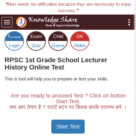
❝Man needs his difficulties because they are necessary to enjoy
success.❞
Toggle
navigation
F
Exam
Child
GK
acebook
Login
Quiz
Game
Slides
RPSC 1st Grade School Lecturer
History Online Test
This is tool will help you to prepare or test your skills.
Are you ready to proceed Test ? Click on button
Start Test.
क्या आप तेयार है ? स्टार्ट बटन पर क्लिक करके प्रारम्भ करे ।